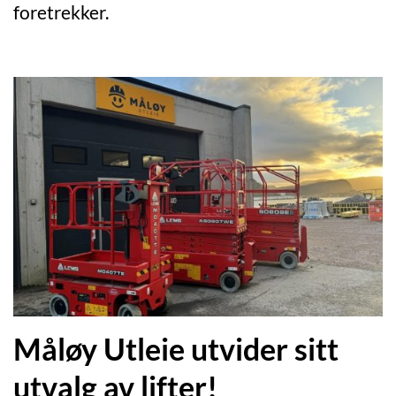
foretrekker.
Måløy Utleie utvider sitt
utvalg av lifter!