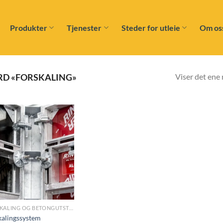
Produkter
Tjenester
Steder for utleie
Om os
Viser det ene 
RD «FORSKALING»
Add to
wishlist
FORSKALING OG BETONGUTSTYR
kalingssystem