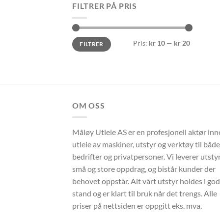
FILTRER PÅ PRIS
Min.
Makspris
Pris:
kr 10
—
kr 20
FILTRER
pris
OM OSS
Måløy Utleie AS er en profesjonell aktør in
utleie av maskiner, utstyr og verktøy til både
bedrifter og privatpersoner. Vi leverer utstyr 
små og store oppdrag, og bistår kunder der
behovet oppstår. Alt vårt utstyr holdes i god
stand og er klart til bruk når det trengs. Alle
priser på nettsiden er oppgitt eks. mva.