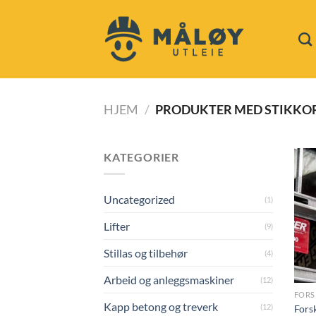
Skip
to
content
HJEM
/
PRODUKTER MED STIKKO
KATEGORIER
Uncategorized
(1)
Lifter
(9)
Stillas og tilbehør
(4)
Arbeid og anleggsmaskiner
(12)
Kapp betong og treverk
(12)
Fors