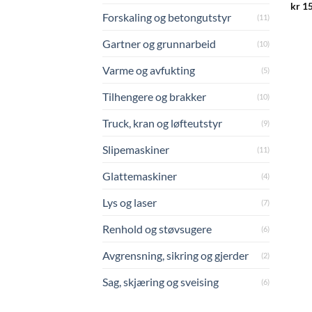
kr
1
Forskaling og betongutstyr
(11)
Gartner og grunnarbeid
(10)
Varme og avfukting
(5)
Tilhengere og brakker
(10)
Truck, kran og løfteutstyr
(9)
Slipemaskiner
(11)
Glattemaskiner
(4)
Lys og laser
(7)
Renhold og støvsugere
(6)
Avgrensning, sikring og gjerder
(2)
Sag, skjæring og sveising
(6)