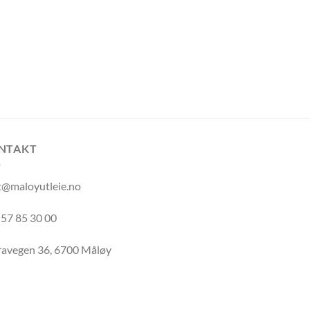
NTAKT
t@maloyutleie.no
 57 85 30 00
ravegen 36, 6700 Måløy