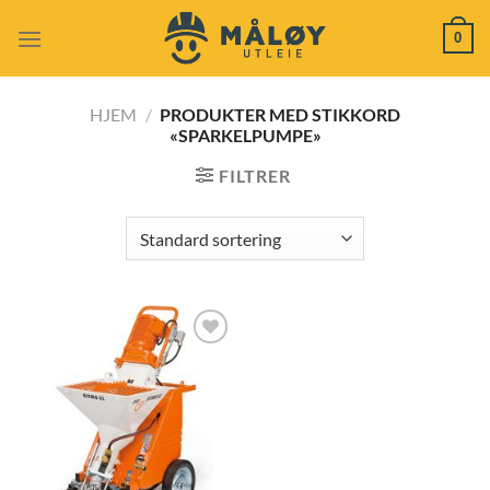
Skip
0
to
content
HJEM
/
PRODUKTER MED STIKKORD
«SPARKELPUMPE»
FILTRER
Add to
wishlist