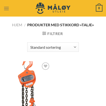
Skip
0
to
content
HJEM
/
PRODUKTER MED STIKKORD «TALJE»
FILTRER
Add to
wishlist