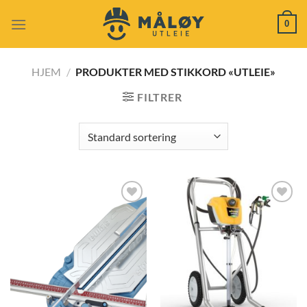
Skip
0
to
content
HJEM
/
PRODUKTER MED STIKKORD «UTLEIE»
FILTRER
Add to
Add to
wishlist
wishlist