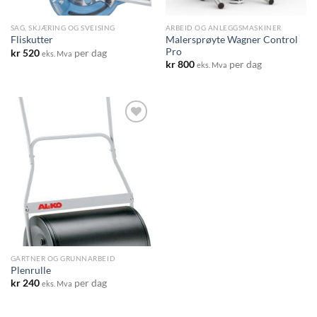
SAG, SKJÆRING OG SVEISING
ARBEID OG ANLEGGSMASKINER
Malersprøyte Wagner Control
Fliskutter
Pro
kr
520
per dag
eks. Mva
kr
800
per dag
eks. Mva
Add to
wishlist
GARTNER OG GRUNNARBEID
Plenrulle
kr
240
per dag
eks. Mva