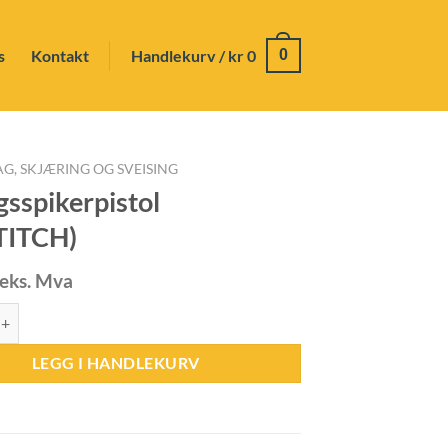
s
Kontakt
Handlekurv /
kr
0
0
AG, SKJÆRING OG SVEISING
gsspikerpistol
TITCH)
eks. Mva
erpistol (BOSTITCH) antall
LEGG I HANDLEKURV