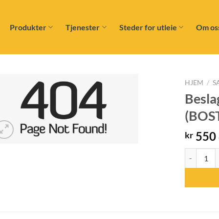
Produkter
Tjenester
Steder for utleie
Om os
HJEM
/
S
Besla
Add to
(BOS
wishlist
550
kr
Beslagsspik