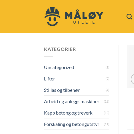
Skip
to
content
KATEGORIER
Uncategorized
(1)
Lifter
(9)
Stillas og tilbehør
(4)
Arbeid og anleggsmaskiner
(12)
Kapp betong og treverk
(12)
Forskaling og betongutstyr
(11)