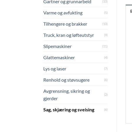
Gartner og grunnarbeid
(10)
Varme og avfukting
(5)
Tilhengere og brakker
(10)
Truck, kran og løfteutstyr
(9)
Slipemaskiner
(11)
Glattemaskiner
(4)
Lys og laser
(7)
Renhold og støvsugere
(6)
Avgrensning, sikring og
(2)
gjerder
Sag, skjæring og sveising
(6)