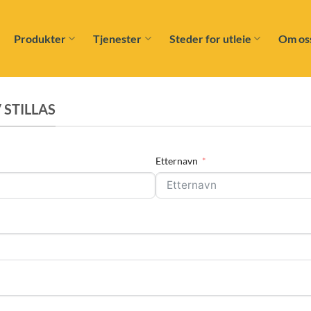
Produkter
Tjenester
Steder for utleie
Om os
 STILLAS
Etternavn