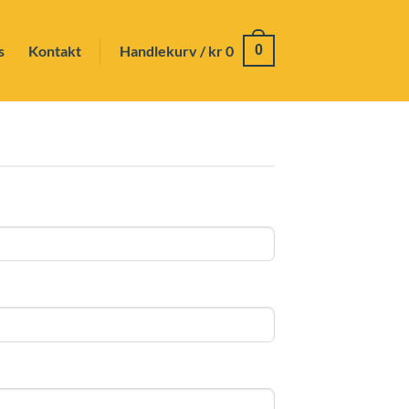
s
Kontakt
Handlekurv /
kr
0
0