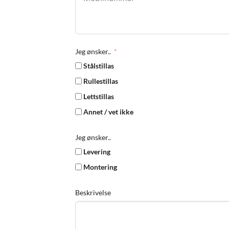
Jeg ønsker..
Stålstillas
Rullestillas
Lettstillas
Annet / vet ikke
Jeg ønsker..
Levering
Montering
Beskrivelse